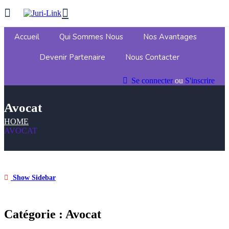
Accueil
Qui Sommes Nous
Nos Avantages
Devenir Partenaire
Nous Contacter
Se connecter
ou
S'inscrire
Avocat
HOME
AVOCAT
Show Sidebar
Catégorie :
Avocat