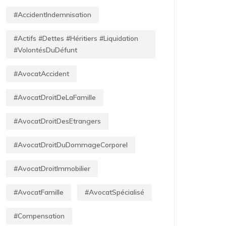
#AccidentIndemnisation
#Actifs #Dettes #Héritiers #Liquidation
#VolontésDuDéfunt
#AvocatAccident
#AvocatDroitDeLaFamille
#AvocatDroitDesEtrangers
#AvocatDroitDuDommageCorporel
#AvocatDroitImmobilier
#AvocatFamille
#AvocatSpécialisé
#Compensation