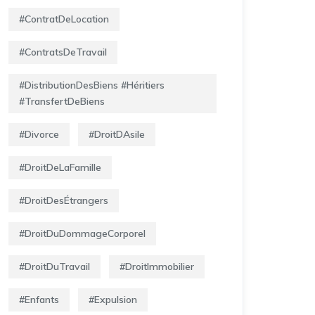
#ContratDeLocation
#ContratsDeTravail
#DistributionDesBiens #Héritiers
#TransfertDeBiens
#Divorce
#DroitDAsile
#DroitDeLaFamille
#DroitDesÉtrangers
#DroitDuDommageCorporel
#DroitDuTravail
#DroitImmobilier
#Enfants
#Expulsion