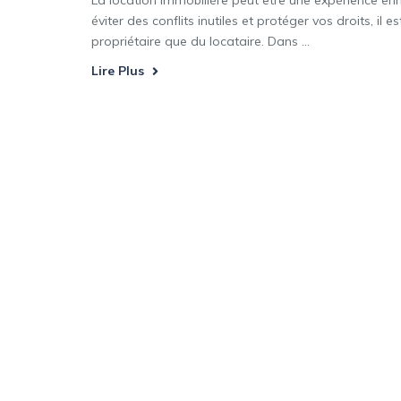
La location immobilière peut être une expérience enri
éviter des conflits inutiles et protéger vos droits, il
propriétaire que du locataire. Dans ...
Lire Plus