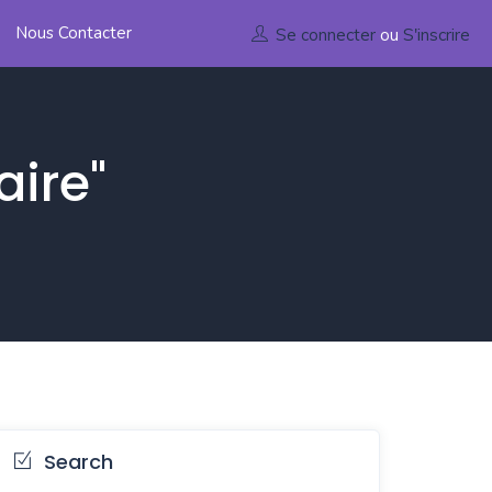
Nous Contacter
Se connecter
ou
S'inscrire
aire"
Search