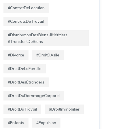
#ContratDeLocation
#ContratsDeTravail
#DistributionDesBiens #Héritiers
#TransfertDeBiens
#Divorce
#DroitDAsile
#DroitDeLaFamille
#DroitDesÉtrangers
#DroitDuDommageCorporel
#DroitDuTravail
#DroitImmobilier
#Enfants
#Expulsion