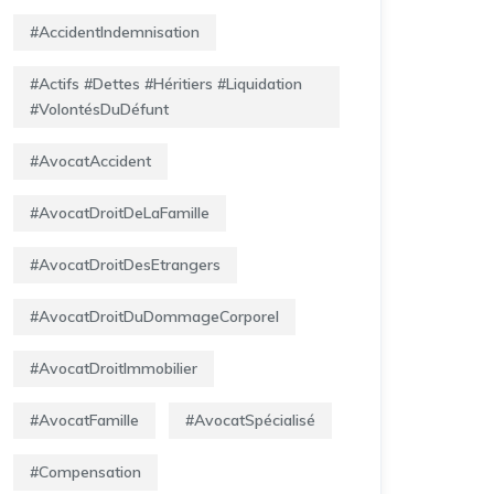
#AccidentIndemnisation
#Actifs #Dettes #Héritiers #Liquidation
#VolontésDuDéfunt
#AvocatAccident
#AvocatDroitDeLaFamille
#AvocatDroitDesEtrangers
#AvocatDroitDuDommageCorporel
#AvocatDroitImmobilier
#AvocatFamille
#AvocatSpécialisé
#Compensation