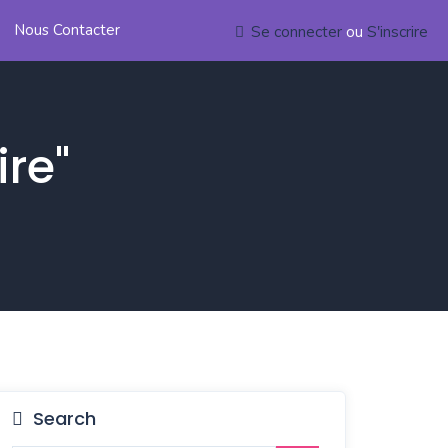
Nous Contacter
Se connecter
ou
S'inscrire
re"
Search