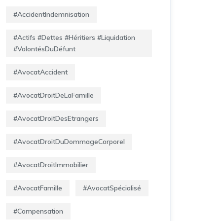
#AccidentIndemnisation
#Actifs #Dettes #Héritiers #Liquidation
#VolontésDuDéfunt
#AvocatAccident
#AvocatDroitDeLaFamille
#AvocatDroitDesEtrangers
#AvocatDroitDuDommageCorporel
#AvocatDroitImmobilier
#AvocatFamille
#AvocatSpécialisé
#Compensation