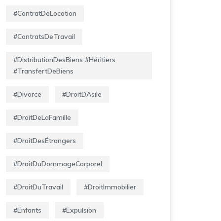
#ContratDeLocation
#ContratsDeTravail
#DistributionDesBiens #Héritiers
#TransfertDeBiens
#Divorce
#DroitDAsile
#DroitDeLaFamille
#DroitDesÉtrangers
#DroitDuDommageCorporel
#DroitDuTravail
#DroitImmobilier
#Enfants
#Expulsion