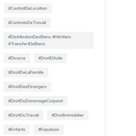
#ContratDeLocation
#ContratsDeTravail
#DistributionDesBiens #Héritiers
#TransfertDeBiens
#Divorce
#DroitDAsile
#DroitDeLaFamille
#DroitDesÉtrangers
#DroitDuDommageCorporel
#DroitDuTravail
#DroitImmobilier
#Enfants
#Expulsion