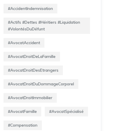
#AccidentIndemnisation
#Actifs #Dettes #Héritiers #Liquidation
#VolontésDuDéfunt
#AvocatAccident
#AvocatDroitDeLaFamille
#AvocatDroitDesEtrangers
#AvocatDroitDuDommageCorporel
#AvocatDroitImmobilier
#AvocatFamille
#AvocatSpécialisé
#Compensation