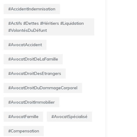
#AccidentIndemnisation
#Actifs #Dettes #Héritiers #Liquidation
#VolontésDuDéfunt
#AvocatAccident
#AvocatDroitDeLaFamille
#AvocatDroitDesEtrangers
#AvocatDroitDuDommageCorporel
#AvocatDroitImmobilier
#AvocatFamille
#AvocatSpécialisé
#Compensation