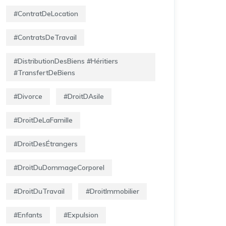
#ContratDeLocation
#ContratsDeTravail
#DistributionDesBiens #Héritiers
#TransfertDeBiens
#Divorce
#DroitDAsile
#DroitDeLaFamille
#DroitDesÉtrangers
#DroitDuDommageCorporel
#DroitDuTravail
#DroitImmobilier
#Enfants
#Expulsion