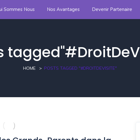
ui Sommes Nous
Nos Avantages
Devenir Partenaire
s tagged"#DroitDeVi
HOME
POSTS TAGGED "#DROITDEVISITE"