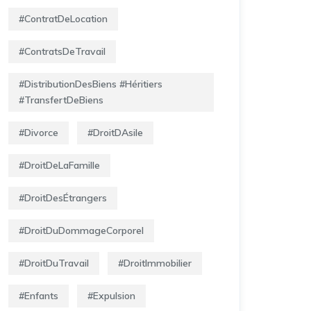
#ContratDeLocation
#ContratsDeTravail
#DistributionDesBiens #Héritiers
#TransfertDeBiens
#Divorce
#DroitDAsile
#DroitDeLaFamille
#DroitDesÉtrangers
#DroitDuDommageCorporel
#DroitDuTravail
#DroitImmobilier
#Enfants
#Expulsion