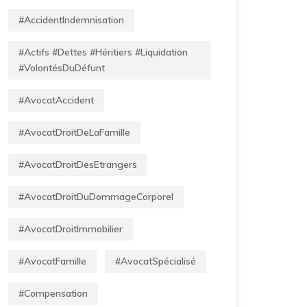
#AccidentIndemnisation
#Actifs #Dettes #Héritiers #Liquidation
#VolontésDuDéfunt
#AvocatAccident
#AvocatDroitDeLaFamille
#AvocatDroitDesEtrangers
#AvocatDroitDuDommageCorporel
#AvocatDroitImmobilier
#AvocatFamille
#AvocatSpécialisé
#Compensation