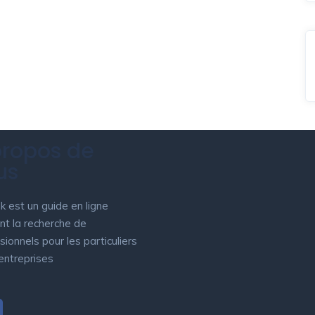
propos de
us
nk est un guide en ligne
ant la recherche de
sionnels pour les particuliers
 entreprises