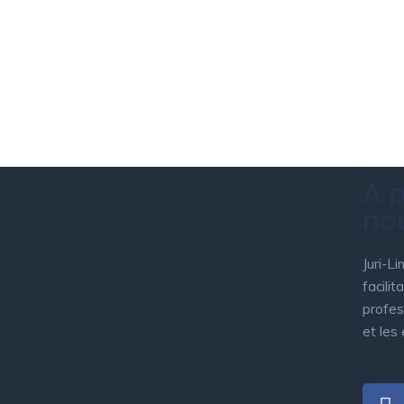
À 
no
Juri-Li
facilit
profes
et les