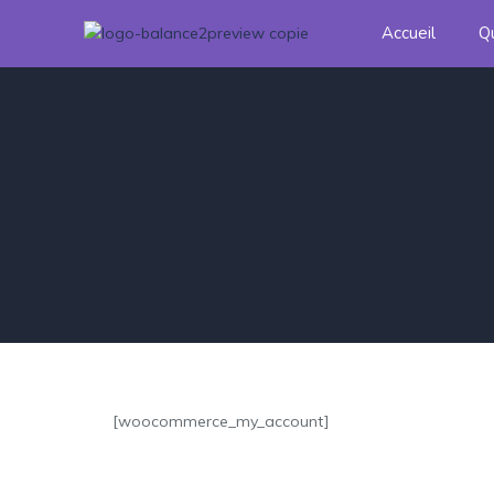
Accueil
Q
[woocommerce_my_account]