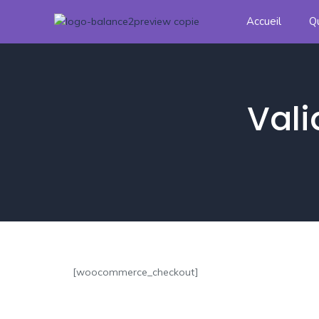
Accueil
Q
Val
[woocommerce_checkout]