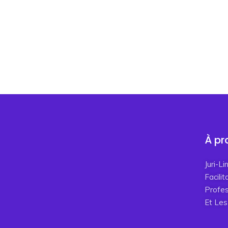
À pr
Juri-L
Facili
Profes
Et Les