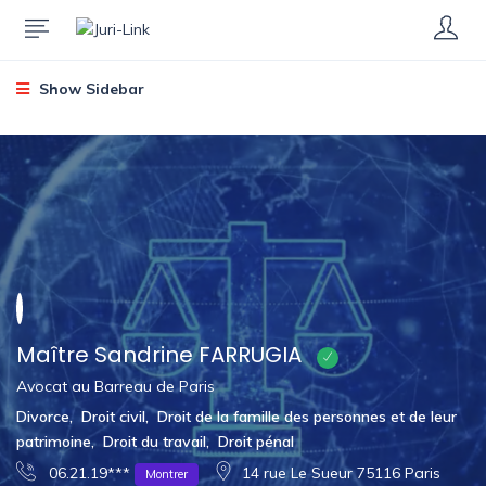
Show Sidebar
Maître Sandrine FARRUGIA
Avocat au Barreau de Paris
Divorce
,
Droit civil
,
Droit de la famille des personnes et de leur
patrimoine
,
Droit du travail
,
Droit pénal
06.21.19***
14 rue Le Sueur 75116 Paris
Montrer