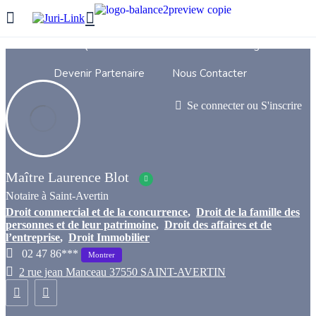
Show Sidebar
Accueil
Qui Sommes Nous
Nos Avantages
Devenir Partenaire
Nous Contacter
Se connecter
ou
S'inscrire
Maître Laurence Blot
Notaire à Saint-Avertin
Droit commercial et de la concurrence
,
Droit de la famille des
personnes et de leur patrimoine
,
Droit des affaires et de
l’entreprise
,
Droit Immobilier
02 47 86***
Montrer
2 rue jean Manceau 37550 SAINT-AVERTIN