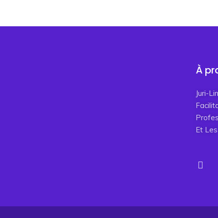
À pr
Juri-L
Facili
Profes
Et Les