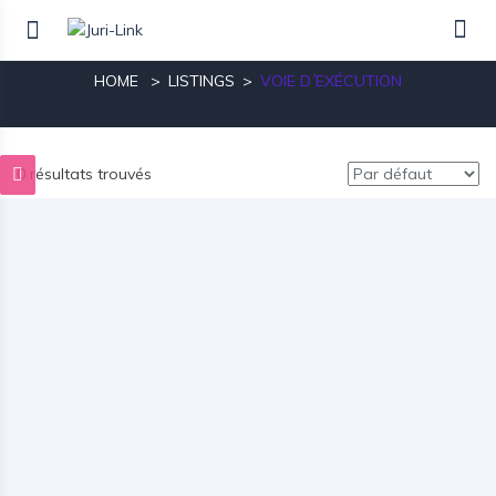
Voie d´exécution
HOME
LISTINGS
VOIE D´EXÉCUTION
0 résultats trouvés