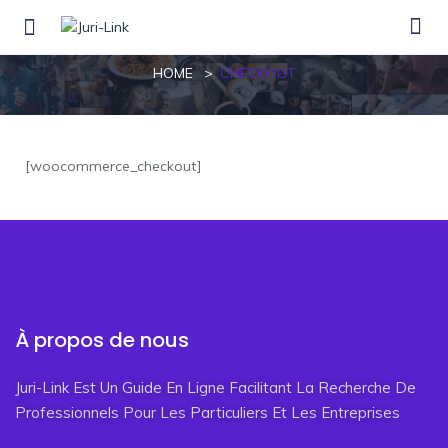
Checkout
HOME
CHECKOUT
[woocommerce_checkout]
À propos de nous
Juri-Link Est Un Guide En Ligne Facilitant La Recherche De
Professionnels Pour Les Particuliers Et Les Entreprises